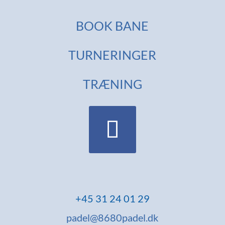
BOOK BANE
TURNERINGER
TRÆNING
+45
31 24 01 29
padel@8680padel.dk