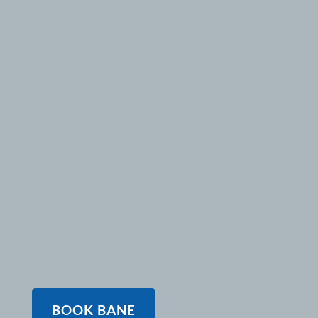
singlebane
LOW: 140 kr. pr. time
HIGH: 180 kr. pr. time
golfsimulator
LOW: 140 kr. pr. time
HIGH: 180 kr. pr. time
BOOK BANE