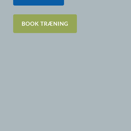
BOOK TRÆNING
HIGH-klippekort:
20 klip: 2400 kr. (240 kr/time)
40 klip: 4600 kr. (230 kr/time)
80 klip: 8800 kr. (220 kr/time)