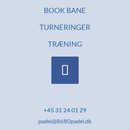
BOOK BANE
TURNERINGER
TRÆNING
+45
31 24 01 29
padel@8680padel.dk